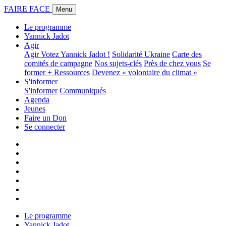
FAIRE FACE
Menu
Le programme
Yannick Jadot
Agir
Agir
Votez Yannick Jadot !
Solidarité Ukraine
Carte des
comités de campagne
Nos sujets-clés
Près de chez vous
Se
former + Ressources
Devenez « volontaire du climat »
S'informer
S'informer
Communiqués
Agenda
Jeunes
Faire un Don
Se connecter
Le programme
Yannick Jadot