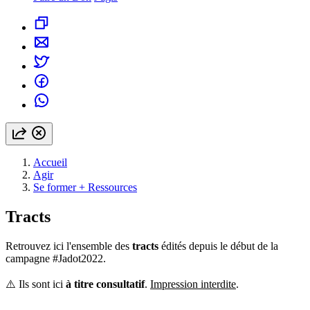
Accueil
Agir
Se former + Ressources
Tracts
Retrouvez ici l'ensemble des 
tracts
 édités depuis le début de la 
campagne #Jadot2022.
⚠️ Ils sont ici 
à titre consultatif
. 
Impression interdite
.