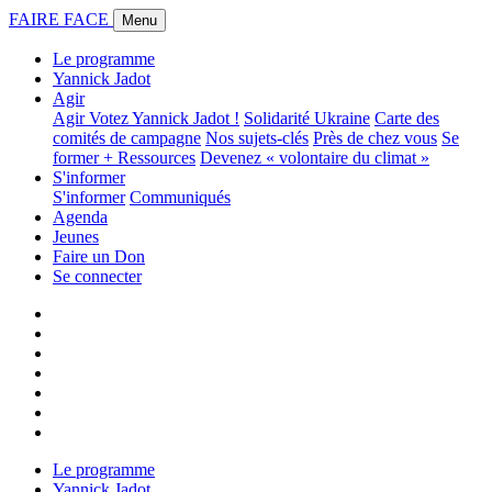
FAIRE FACE
Menu
Le programme
Yannick Jadot
Agir
Agir
Votez Yannick Jadot !
Solidarité Ukraine
Carte des
comités de campagne
Nos sujets-clés
Près de chez vous
Se
former + Ressources
Devenez « volontaire du climat »
S'informer
S'informer
Communiqués
Agenda
Jeunes
Faire un Don
Se connecter
Le programme
Yannick Jadot