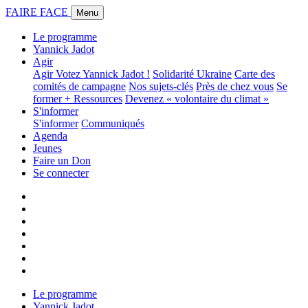
FAIRE FACE
Menu
Le programme
Yannick Jadot
Agir
Agir
Votez Yannick Jadot !
Solidarité Ukraine
Carte des
comités de campagne
Nos sujets-clés
Près de chez vous
Se
former + Ressources
Devenez « volontaire du climat »
S'informer
S'informer
Communiqués
Agenda
Jeunes
Faire un Don
Se connecter
Le programme
Yannick Jadot