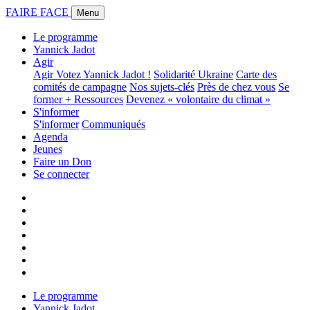
FAIRE FACE
Menu
Le programme
Yannick Jadot
Agir
Agir
Votez Yannick Jadot !
Solidarité Ukraine
Carte des
comités de campagne
Nos sujets-clés
Près de chez vous
Se
former + Ressources
Devenez « volontaire du climat »
S'informer
S'informer
Communiqués
Agenda
Jeunes
Faire un Don
Se connecter
Le programme
Yannick Jadot