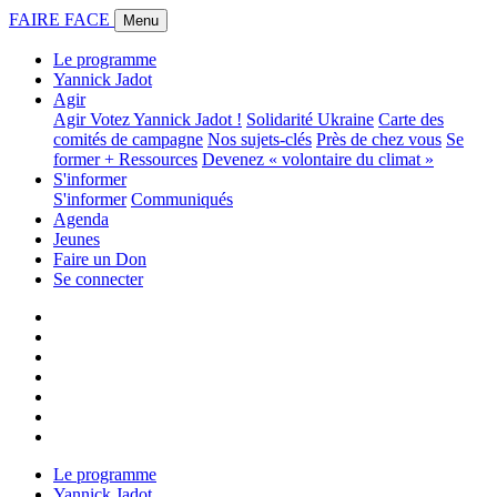
FAIRE FACE
Menu
Le programme
Yannick Jadot
Agir
Agir
Votez Yannick Jadot !
Solidarité Ukraine
Carte des
comités de campagne
Nos sujets-clés
Près de chez vous
Se
former + Ressources
Devenez « volontaire du climat »
S'informer
S'informer
Communiqués
Agenda
Jeunes
Faire un Don
Se connecter
Le programme
Yannick Jadot