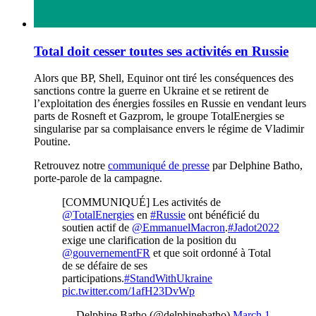
Total doit cesser toutes ses activités en Russie
Alors que BP, Shell, Equinor ont tiré les conséquences des
sanctions contre la guerre en Ukraine et se retirent de
l’exploitation des énergies fossiles en Russie en vendant leurs
parts de Rosneft et Gazprom, le groupe TotalEnergies se
singularise par sa complaisance envers le régime de Vladimir
Poutine.
Retrouvez notre
communiqué de presse
par Delphine Batho,
porte-parole de la campagne.
[COMMUNIQUÉ] Les activités de
@TotalEnergies
en
#Russie
ont bénéficié du
soutien actif de
@EmmanuelMacron
.
#Jadot2022
exige une clarification de la position du
@gouvernementFR
et que soit ordonné à Total
de se défaire de ses
participations.
#StandWithUkraine
pic.twitter.com/1afH23DvWp
— Delphine Batho (@delphinebatho)
March 1,