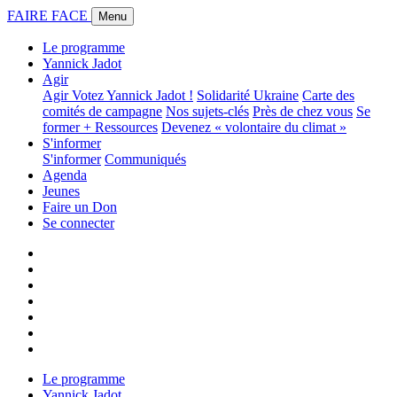
FAIRE FACE
Menu
Le programme
Yannick Jadot
Agir
Agir
Votez Yannick Jadot !
Solidarité Ukraine
Carte des
comités de campagne
Nos sujets-clés
Près de chez vous
Se
former + Ressources
Devenez « volontaire du climat »
S'informer
S'informer
Communiqués
Agenda
Jeunes
Faire un Don
Se connecter
Le programme
Yannick Jadot