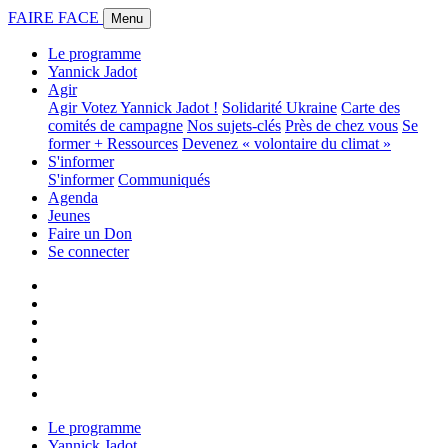
FAIRE FACE
Menu
Le programme
Yannick Jadot
Agir
Agir
Votez Yannick Jadot !
Solidarité Ukraine
Carte des
comités de campagne
Nos sujets-clés
Près de chez vous
Se
former + Ressources
Devenez « volontaire du climat »
S'informer
S'informer
Communiqués
Agenda
Jeunes
Faire un Don
Se connecter
Le programme
Yannick Jadot