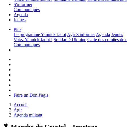
S'informer
Communiqués
Agenda
Jeunes
Plus
Le programme
Yannick Jadot
Agir
S'informer
Agenda
Jeunes
Votez Yannick Jadot !
Solidarité Ukraine
Carte des comités de
Communiqués
Faire un Don
J'agis
Accueil
Agir
Agenda militant
🥬 Marché du Crystal - Tractage