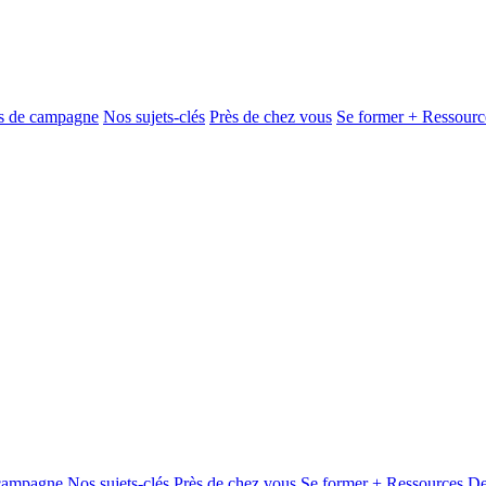
és de campagne
Nos sujets-clés
Près de chez vous
Se former + Ressourc
 campagne
Nos sujets-clés
Près de chez vous
Se former + Ressources
De