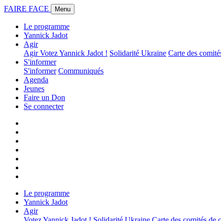
FAIRE FACE
Menu
Le programme
Yannick Jadot
Agir
Agir
Votez Yannick Jadot !
Solidarité Ukraine
Carte des comit
S'informer
S'informer
Communiqués
Agenda
Jeunes
Faire un Don
Se connecter
Le programme
Yannick Jadot
Agir
Votez Yannick Jadot !
Solidarité Ukraine
Carte des comités de