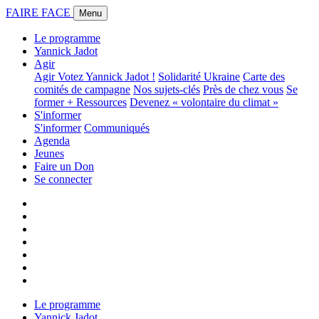
FAIRE FACE
Menu
Le programme
Yannick Jadot
Agir
Agir
Votez Yannick Jadot !
Solidarité Ukraine
Carte des
comités de campagne
Nos sujets-clés
Près de chez vous
Se
former + Ressources
Devenez « volontaire du climat »
S'informer
S'informer
Communiqués
Agenda
Jeunes
Faire un Don
Se connecter
Le programme
Yannick Jadot