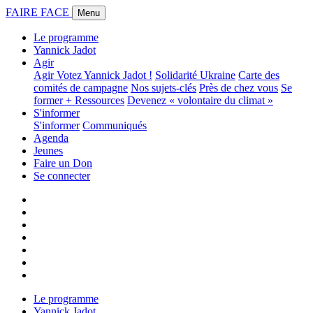
FAIRE FACE
Menu
Le programme
Yannick Jadot
Agir
Agir
Votez Yannick Jadot !
Solidarité Ukraine
Carte des
comités de campagne
Nos sujets-clés
Près de chez vous
Se
former + Ressources
Devenez « volontaire du climat »
S'informer
S'informer
Communiqués
Agenda
Jeunes
Faire un Don
Se connecter
Le programme
Yannick Jadot