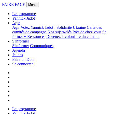
FAIRE FACE
Menu
Le programme
Yannick Jadot
Agir
Agir
Votez Yannick Jadot !
Solidarité Ukraine
Carte des
comités de campagne
Nos sujets-clés
Près de chez vous
Se
former + Ressources
Devenez « volontaire du climat »
S'informer
S'informer
Communiqués
Agenda
Jeunes
Faire un Don
Se connecter
Le programme
Yannick Jadot