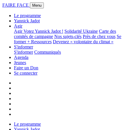
FAIRE FACE
Menu
Le programme
Yannick Jadot
Agir
Agir
Votez Yannick Jadot !
Solidarité Ukraine
Carte des
comités de campagne
Nos sujets-clés
Près de chez vous
Se
former + Ressources
Devenez « volontaire du climat »
S'informer
S'informer
Communiqués
Agenda
Jeunes
Faire un Don
Se connecter
Le programme
Yannick Jadot