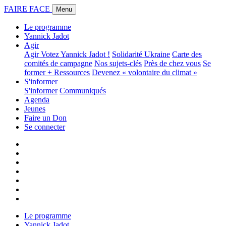
FAIRE FACE
Menu
Le programme
Yannick Jadot
Agir
Agir
Votez Yannick Jadot !
Solidarité Ukraine
Carte des
comités de campagne
Nos sujets-clés
Près de chez vous
Se
former + Ressources
Devenez « volontaire du climat »
S'informer
S'informer
Communiqués
Agenda
Jeunes
Faire un Don
Se connecter
Le programme
Yannick Jadot