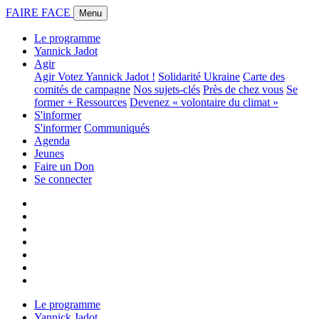
FAIRE FACE
Menu
Le programme
Yannick Jadot
Agir
Agir
Votez Yannick Jadot !
Solidarité Ukraine
Carte des
comités de campagne
Nos sujets-clés
Près de chez vous
Se
former + Ressources
Devenez « volontaire du climat »
S'informer
S'informer
Communiqués
Agenda
Jeunes
Faire un Don
Se connecter
Le programme
Yannick Jadot