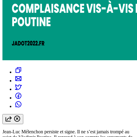
Jean-Luc Mélenchon persiste et signe. Il ne s’est jamais trompé au