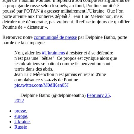
sujet de Vladimir Poutine. Il reprend à son compte les arguments de
la propagande russe selon lesquels, au fond, Poutine aurait été
poussé par l’OTAN à agresser militairement l’Ukraine. Que l’on
porte atteinte aux frontières déplaît à Jean-Luc Mélenchon, mais
détruire une démocratie, pas vraiment. Il refuse toujours de qualifier
Poutine de « dictateur ».
Retrouvez notre
communiqué de presse
par Delphine Batho, porte-
parole de la campagne.
Non, aider les
#Ukrainiens
à résister et à se défendre
n'est pas une "bêtise". Ce propos est cynique alors que
les ukrainiens se battent comme ils peuvent ou sont
terrés dans des abris.
Jean-Luc Mélenchon n'est jamais en retard d'une
complaisance vis-à-vis de Poutine...
pic.twitter.com/M0dIKen05J
— Delphine Batho (@delphinebatho)
February 25,
2022
presse
,
europe
,
Ukraine
,
Russie