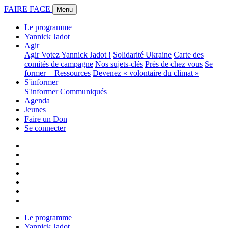
FAIRE FACE
Menu
Le programme
Yannick Jadot
Agir
Agir
Votez Yannick Jadot !
Solidarité Ukraine
Carte des
comités de campagne
Nos sujets-clés
Près de chez vous
Se
former + Ressources
Devenez « volontaire du climat »
S'informer
S'informer
Communiqués
Agenda
Jeunes
Faire un Don
Se connecter
Le programme
Yannick Jadot