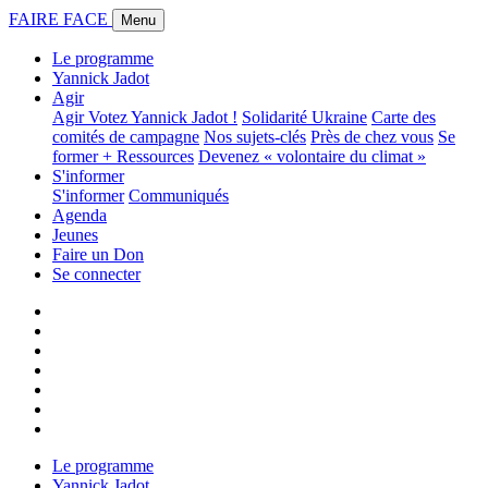
FAIRE FACE
Menu
Le programme
Yannick Jadot
Agir
Agir
Votez Yannick Jadot !
Solidarité Ukraine
Carte des
comités de campagne
Nos sujets-clés
Près de chez vous
Se
former + Ressources
Devenez « volontaire du climat »
S'informer
S'informer
Communiqués
Agenda
Jeunes
Faire un Don
Se connecter
Le programme
Yannick Jadot